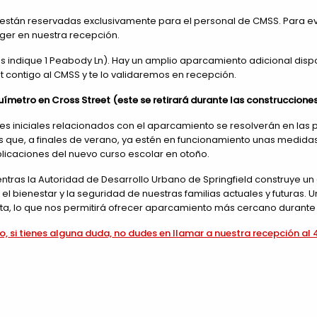
 y están reservadas exclusivamente para el personal de CMSS. Para evi
er en nuestra recepción.
 indique 1 Peabody Ln). Hay un amplio aparcamiento adicional disponi
et contigo al CMSS y te lo validaremos en recepción.
etro en Cross Street (este se retirará durante las construccione
s iniciales relacionados con el aparcamiento se resolverán en la
amos que, a finales de verano, ya estén en funcionamiento unas med
plicaciones del nuevo curso escolar en otoño.
ntras la Autoridad de Desarrollo Urbano de Springfield construye u
ienestar y la seguridad de nuestras familias actuales y futuras. Un
ta, lo que nos permitirá ofrecer aparcamiento más cercano durante
o, si tienes alguna duda, no dudes en llamar a nuestra recepción al