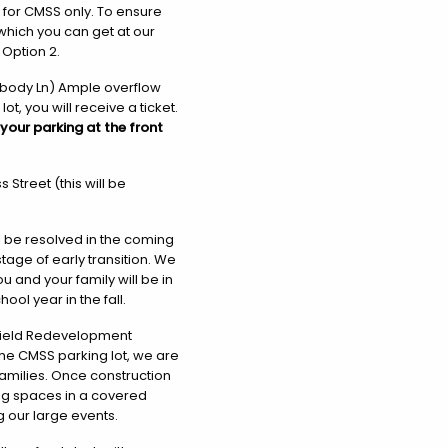
 for CMSS only. To ensure
which you can get at our
 Option 2.
abody Ln) Ample overflow
ot, you will receive a ticket.
 your parking at the front
 Street (this will be
ll be resolved in the coming
age of early transition. We
 and your family will be in
ol year in the fall.
ngfield Redevelopment
 the CMSS parking lot, we are
families. Once construction
ng spaces in a covered
g our large events.