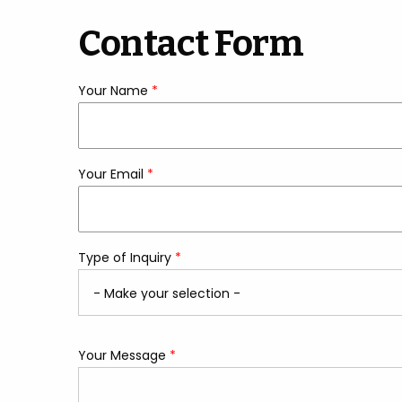
Contact Form
Your Name
*
required
Your Email
*
required
Type of Inquiry
*
required
Your Message
*
required