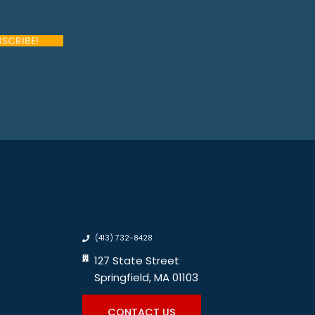
(413) 732-8428
127 State Street
Springfield, MA 01103
CONTACT US