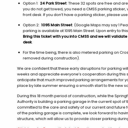
Option 1:
24 Park Street
: These 32 spots are free and are
you do not get towed, you need a CMSS parking sticker, 
front desk. If you don’t have a parking sticker, please use
Option 2:
1095 Main Street
: (Google Maps may say 1 Pe
parking is available at 1095 Main Street. Upon entry to this l
Bring this ticket with you into CMSS and we will validate
desk
.
For the time being, there is also metered parking on Cross
removed during construction).
We are confident that these early disruptions for parking wi
weeks and appreciate everyone’s cooperation during this st
anticipate that much improved parking arrangements for you
place by late summer ensuring a smooth start to the new scho
During this 18 month period of construction, while the Spri
Authority is building a parking garage in the current spot of
committed to the care and safety of our current and future 
of the parking garage is complete, we look forward to havi
structure, which will allow us to provide closer parking durin