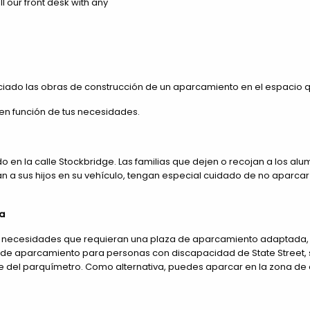
all our front desk with any
iniciado las obras de construcción de un aparcamiento en el espaci
en función de tus necesidades.
n la calle Stockbridge. Las familias que dejen o recojan a los alu
n a sus hijos en su vehículo, tengan especial cuidado de no aparca
a
tras necesidades que requieran una plaza de aparcamiento adaptada, t
za de aparcamiento para personas con discapacidad de State Street, 
rte del parquímetro. Como alternativa, puedes aparcar en la zona de