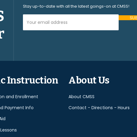
Stay up-to-date with all the latest goings-on at CMSS!
S
Your Email Address (required)
r
Please
leave
this
field
empty.
c Instruction
About Us
ion and Enrollment
About CMSS
nd Payment Info
Contact - Directions - Hours
Aid
 Lessons